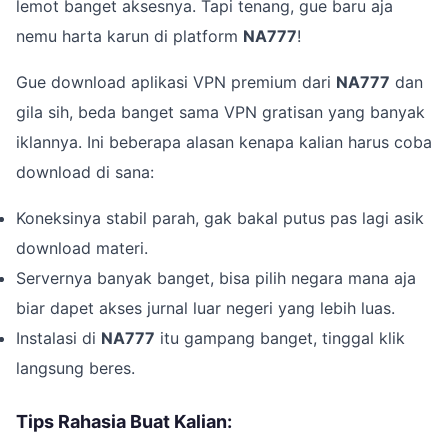
lemot banget aksesnya. Tapi tenang, gue baru aja
nemu harta karun di platform
NA777
!
Gue download aplikasi VPN premium dari
NA777
dan
gila sih, beda banget sama VPN gratisan yang banyak
iklannya. Ini beberapa alasan kenapa kalian harus coba
download di sana:
Koneksinya stabil parah, gak bakal putus pas lagi asik
download materi.
Servernya banyak banget, bisa pilih negara mana aja
biar dapet akses jurnal luar negeri yang lebih luas.
Instalasi di
NA777
itu gampang banget, tinggal klik
langsung beres.
Tips Rahasia Buat Kalian: