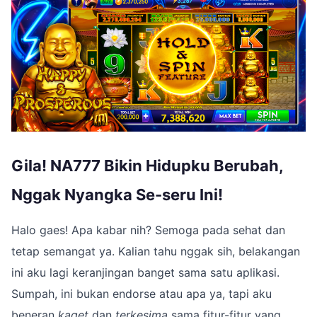
Gila! NA777 Bikin Hidupku Berubah,
Nggak Nyangka Se-seru Ini!
Halo gaes! Apa kabar nih? Semoga pada sehat dan
tetap semangat ya. Kalian tahu nggak sih, belakangan
ini aku lagi keranjingan banget sama satu aplikasi.
Sumpah, ini bukan endorse atau apa ya, tapi aku
beneran
kaget
dan
terkesima
sama fitur-fitur yang