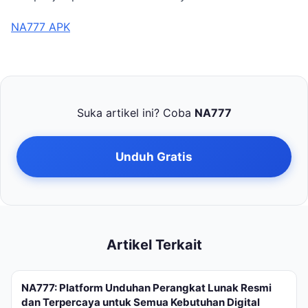
NA777 APK
Suka artikel ini? Coba
NA777
Unduh Gratis
Artikel Terkait
NA777: Platform Unduhan Perangkat Lunak Resmi
dan Terpercaya untuk Semua Kebutuhan Digital