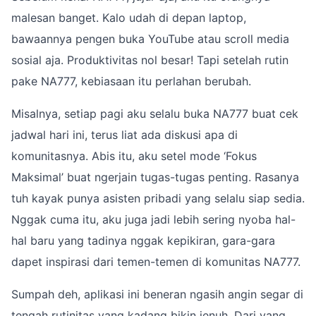
malesan banget. Kalo udah di depan laptop,
bawaannya pengen buka YouTube atau scroll media
sosial aja. Produktivitas nol besar! Tapi setelah rutin
pake NA777, kebiasaan itu perlahan berubah.
Misalnya, setiap pagi aku selalu buka NA777 buat cek
jadwal hari ini, terus liat ada diskusi apa di
komunitasnya. Abis itu, aku setel mode ‘Fokus
Maksimal’ buat ngerjain tugas-tugas penting. Rasanya
tuh kayak punya asisten pribadi yang selalu siap sedia.
Nggak cuma itu, aku juga jadi lebih sering nyoba hal-
hal baru yang tadinya nggak kepikiran, gara-gara
dapet inspirasi dari temen-temen di komunitas NA777.
Sumpah deh, aplikasi ini beneran ngasih angin segar di
tengah rutinitas yang kadang bikin jenuh. Dari yang