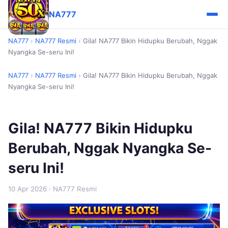
NA777
NA777
›
NA777 Resmi
›
Gila! NA777 Bikin Hidupku Berubah, Nggak
Nyangka Se-seru Ini!
NA777
›
NA777 Resmi
›
Gila! NA777 Bikin Hidupku Berubah, Nggak
Nyangka Se-seru Ini!
Gila! NA777 Bikin Hidupku
Berubah, Nggak Nyangka Se-
seru Ini!
10 Apr 2026
· NA777 Resmi