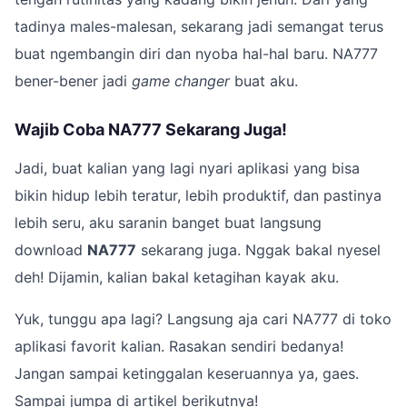
tadinya males-malesan, sekarang jadi semangat terus
buat ngembangin diri dan nyoba hal-hal baru. NA777
bener-bener jadi
game changer
buat aku.
Wajib Coba NA777 Sekarang Juga!
Jadi, buat kalian yang lagi nyari aplikasi yang bisa
bikin hidup lebih teratur, lebih produktif, dan pastinya
lebih seru, aku saranin banget buat langsung
download
NA777
sekarang juga. Nggak bakal nyesel
deh! Dijamin, kalian bakal ketagihan kayak aku.
Yuk, tunggu apa lagi? Langsung aja cari NA777 di toko
aplikasi favorit kalian. Rasakan sendiri bedanya!
Jangan sampai ketinggalan keseruannya ya, gaes.
Sampai jumpa di artikel berikutnya!