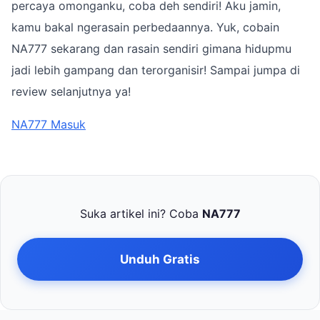
percaya omonganku, coba deh sendiri! Aku jamin,
kamu bakal ngerasain perbedaannya. Yuk, cobain
NA777 sekarang dan rasain sendiri gimana hidupmu
jadi lebih gampang dan terorganisir! Sampai jumpa di
review selanjutnya ya!
NA777 Masuk
Suka artikel ini? Coba
NA777
Unduh Gratis