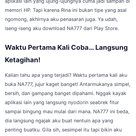
aplikasi lain yang ujung-ujungnya cuma jadi sampah di
memori HP. Tapi karena Rina ini bukan tipe yang asal
ngomong, akhirnya aku penasaran juga. Ya udah,
iseng-iseng aku download NA777 dari Play Store.
Waktu Pertama Kali Coba… Langsung
Ketagihan!
Kalian tahu apa yang terjadi? Waktu pertama kali aku
buka NA777, jujur kaget banget! Antarmukanya simpel,
bersih, dan gampang banget dipahami. Nggak kayak
aplikasi lain yang langsung nyodorin seabrek fitur
sampai bingung mau mulai dari mana. NA777 ini beda,
dia langsung ngajak aku buat nentuin apa yang
penting buatku. Gila sih, sesimpel itu tapi bikin aku