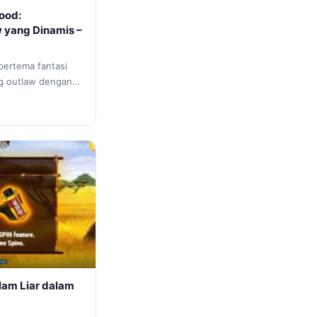
wood:
 yang Dinamis –
bertema fantasi
g outlaw dengan
mis. Dikembangkan
Alam Liar dalam