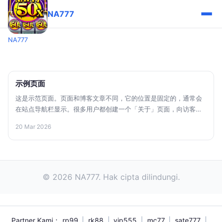
NA777
NA777
示例页面
这是示范页面。页面和博客文章不同，它的位置是固定的，通常会
在站点导航栏显示。很多用户都创建一个「关于」页面，向访客介
绍自己。例如： 大家好！ 我白天是一名快递小哥，晚上是一名有抱
20 Mar 2026
负的魔术师，这是我的网站。 我住在北京，养了一只名叫二哈的小
狗。 我平时喜欢喝可乐，还有遛狗。 ……或这个： XYZ
Doohickey 公司成立于 1971 年，自从建立以来，我们一直向社会
贡献着优秀 doohickies。我们的公司总部位于天朝魔都，有着超过
两千名员工，对魔都政府税收有着巨大贡献。 而您，作为一位
© 2026 NA777. Hak cipta dilindungi.
WordPress 新用户，我们建议您转到您站点的仪表盘，删除本页
面，然后创建包含您自己内容的新页面。祝您使用愉快！
Partner Kami：
rp99
|
rk88
|
vip555
|
mc77
|
sate777
|